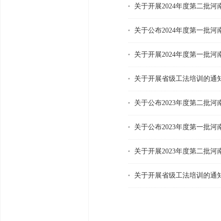
关于开展2024年度第二批
关于公布2024年度第一批
关于开展2024年度第一批
关于开展省级工法培训的通
关于公布2023年度第二批
关于公布2023年度第一批
关于开展2023年度第二批
关于开展省级工法培训的通